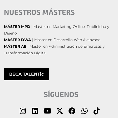
NUESTROS MÁSTERS
MÁSTER MPD
| Máster en Marketing Online, Publicidad y
Diseño
MÁSTER DWA
| Máster en Desarrollo Web Avanzado
MÁSTER AE
| Máster en Administración de Empresas y
Transformación Digital
BECA TALENTic
SÍGUENOS
I
L
Y
X
F
W
T
n
i
o
-
a
h
i