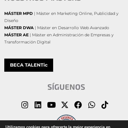
MÁSTER MPD
| Máster en Marketing Online, Publicidad y
Diseño
MÁSTER DWA
| Máster en Desarrollo Web Avanzado
MÁSTER AE
| Máster en Administración de Empresas y
Transformación Digital
BECA TALENTic
SÍGUENOS
I
L
Y
X
F
W
T
n
i
o
-
a
h
i
s
n
u
t
c
a
k
t
k
t
w
e
t
t
Utilizamos cookies para ofrecerte la mejor experiencia en