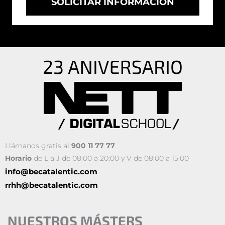
SOLICITAR INFORMACIÓN
Llámanos gratis al
900 11 77 77
Horario
de L a J de 08:00 a 20:00 y V de 08:00 a 15:00
info@becatalentic.com
rrhh@becatalentic.com
NUESTROS MÁSTERS