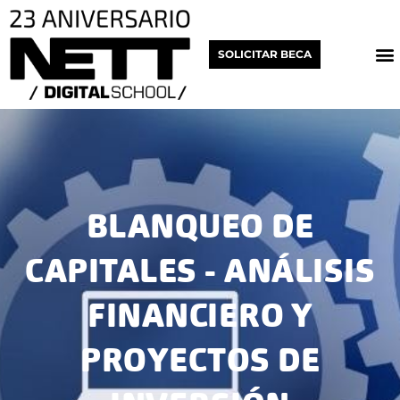
Ir
al
M
SOLICITAR BECA
contenido
BLANQUEO DE
CAPITALES - ANÁLISIS
FINANCIERO Y
PROYECTOS DE