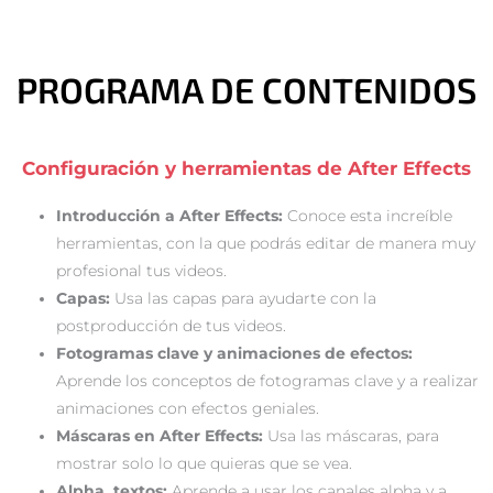
PROGRAMA DE CONTENIDOS
Configuración y herramientas de After Effects
Introducción a After Effects:
Conoce esta increíble
herramientas, con la que podrás editar de manera muy
profesional tus videos.
Capas:
Usa las capas para ayudarte con la
postproducción de tus videos.
Fotogramas clave y animaciones de efectos:
Aprende los conceptos de fotogramas clave y a realizar
animaciones con efectos geniales.
Máscaras en After Effects:
Usa las máscaras, para
mostrar solo lo que quieras que se vea.
Alpha, textos:
Aprende a usar los canales alpha y a