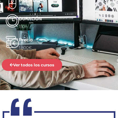
Online
DURACIÓN
150h
Precio
1.800€
Ver todos los cursos