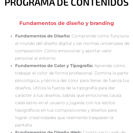
PROGRAMA DE CONTENIDOS
Fundamentos de diseño y branding
Fundamentos de Diseño:
Comprende cómo funciona
el mundo del diseño digital y las normas universales de
composición. Cómo emocionar y aportar valor
personal al entorno.
Fundamentos de Color y Tipografía:
Aprende cómo
trabajar el color de forma profesional. Domina la parte
psicológica, y técnica del color para llenar de fuerza tus
diseños. Utiliza la fuerza de la tipografía para dar
carácter a tus diseños, sabrás qué emociones causa
cada estilo en el usuario y jugarás con los estilos
tipográficos en tus composiciones y diseños para
lograr creatividades que realmente traspasen la
pantalla.
Fundamentos de Diseño Web:
Construye tu web de