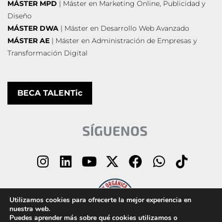
MÁSTER MPD
| Máster en Marketing Online, Publicidad y
Diseño
MÁSTER DWA
| Máster en Desarrollo Web Avanzado
MÁSTER AE
| Máster en Administración de Empresas y
Transformación Digital
BECA TALENTic
SÍGUENOS
I
L
Y
X
F
W
T
n
i
o
-
a
h
i
s
n
u
t
c
a
k
t
k
t
w
e
t
t
Utilizamos cookies para ofrecerte la mejor experiencia en
a
e
u
i
b
s
o
nuestra web.
Puedes aprender más sobre qué cookies utilizamos o