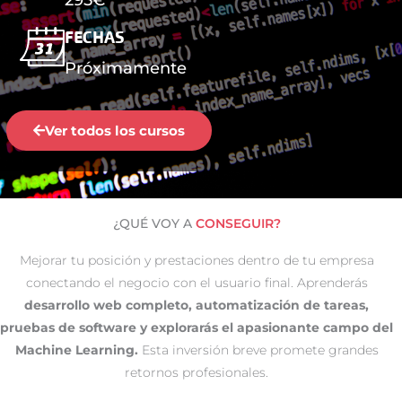
FECHAS
Próximamente
Ver todos los cursos
¿QUÉ VOY A
CONSEGUIR?
Mejorar tu posición y prestaciones dentro de tu empresa
conectando el negocio con el usuario final. Aprenderás
desarrollo web completo, automatización de tareas,
pruebas de software y explorarás el apasionante campo del
Machine Learning.
Esta inversión breve promete grandes
retornos profesionales.