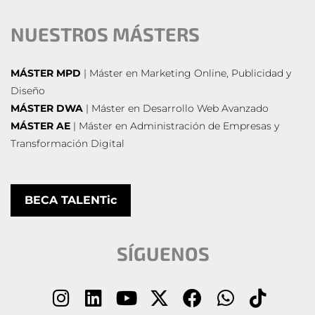
NUESTROS MÁSTERS
MÁSTER MPD
| Máster en Marketing Online, Publicidad y
Diseño
MÁSTER DWA
| Máster en Desarrollo Web Avanzado
MÁSTER AE
| Máster en Administración de Empresas y
Transformación Digital
BECA TALENTic
SÍGUENOS
I
L
Y
X
F
W
T
n
i
o
-
a
h
i