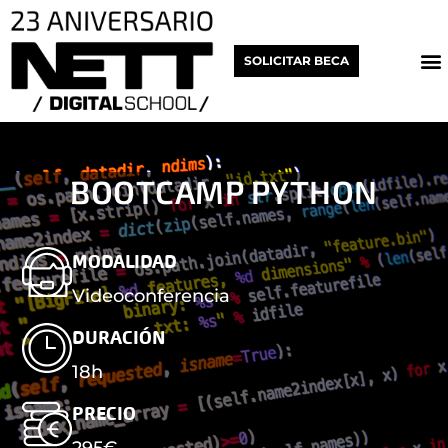
Ir
al
M
SOLICITAR BECA
contenido
BOOTCAMP PYTHON
MODALIDAD
Videoconferencia
DURACIÓN
18h
PRECIO
295€