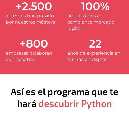
+
2.500
100
%
alumnos han pasado
actualizados al
por nuestros másters
cambiante mercado
digital
+
800
22
empresas colaboran
años de experiencia en
con nosotros
formación digital
Así es el programa que te
hará
descubrir Python