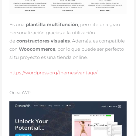
Es una
plantilla multifunción
, permite una gran
personalización gracias a la utilización
de
constructores visuales
. Además, es compatible
con
Woocommerce
, por lo que puede ser perfecto
si tu proyecto es una tienda online.
https://wordpress.org/themes/vantage/
OceanWP