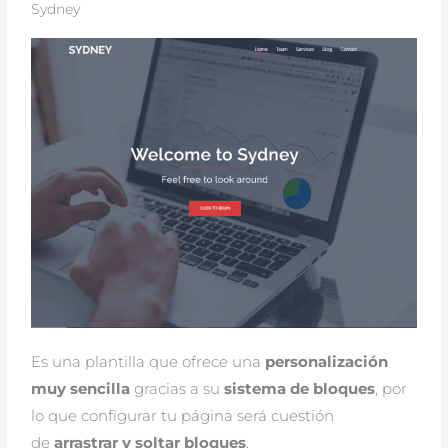
Sydney
Es una plantilla que ofrece una
personalización
muy sencilla
gracias a su
sistema de bloques
, por
lo que configurar tu página será cuestión
de
arrastrar y soltar bloques
.