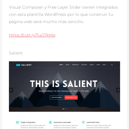
Visual Composer y Free Layer Slider vienen integrados
con esta plantilla WordPress por lo que construir tu
página web será mucho más sencillo.
https://cutt.ly/7uO7kMq
Salient