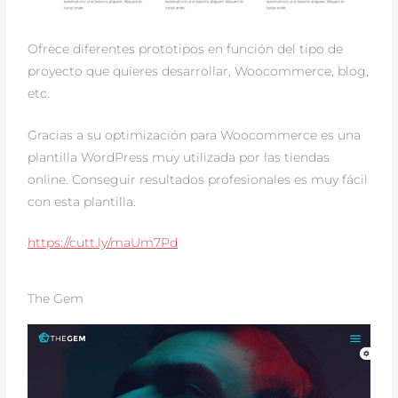
Ofrece diferentes prototipos en función del tipo de
proyecto que quieres desarrollar, Woocommerce, blog,
etc.
Gracias a su optimización para Woocommerce es una
plantilla WordPress muy utilizada por las tiendas
online. Conseguir resultados profesionales es muy fácil
con esta plantilla.
https://cutt.ly/maUm7Pd
The Gem