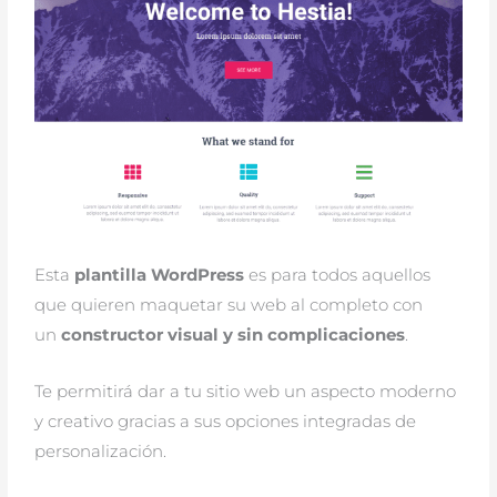
Esta
plantilla WordPress
es para todos aquellos
que quieren maquetar su web al completo con
un
constructor visual y sin complicaciones
.
Te permitirá dar a tu sitio web un aspecto moderno
y creativo gracias a sus opciones integradas de
personalización.