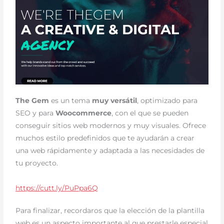
The Gem
es un tema
muy versátil
, optimizado para
SEO y para
Woocommerce
, con el que se pueden
conseguir sitios web modernos y muy visuales.
Ofrece
muchos estilo predefinidos que te ayudarán a crear
una web rápidamente y adaptada a las necesidades de
tu proyecto.
https://cutt.ly/PuPpa6Q
Para finalizar, recordaros que la elección de la plantilla
web es un aspecto importante al que prestarle especial