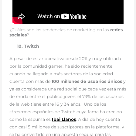
¿Cuáles son las tendencias de marketing en las
redes
sociales
?
10. Twitch
A pesar de estar operativa desde 2011 y muy utilizada
por la comunidad gamer, ha sido recientemente
cuando ha llegado a más sectores de la sociedad.
Cuenta con más de
100 millones de usuarios únicos
y
ya es considerada una red social que cada vez está más
de moda entre el público joven: el 73% de los usuarios
de la web tiene entre 16 y 34 años.
Uno de los
streamers
españoles de Twitch cuya fama ha crecido
como la espuma es
Ibai Llanos
. A día de hoy cuenta
con casi 5 millones de suscriptores en la plataforma, y
se ha convertido en una apuesta segura para las