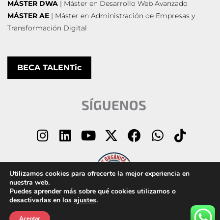
MÁSTER DWA
| Máster en Desarrollo Web Avanzado
MÁSTER AE
| Máster en Administración de Empresas y
Transformación Digital
BECA TALENTic
SÍGUENOS
I
L
Y
X
F
W
T
n
i
o
-
a
h
i
s
n
u
t
c
a
k
t
k
t
w
e
t
t
Utilizamos cookies para ofrecerte la mejor experiencia en
a
e
u
i
b
s
o
nuestra web.
Puedes aprender más sobre qué cookies utilizamos o
g
d
b
t
o
a
k
desactivarlas en los
ajustes
.
r
i
e
t
o
p
©
2025 NETT Digital School |
Aviso legal y política de cookies
|
Política de
Aceptar