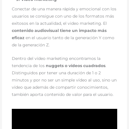
Conectar de una manera rápida y emocional con los
usuarios se consigue con uno de los formatos más
exitosos en la actualidad, el video marketing. El
contenido audiovisual tiene un impacto más
eficaz
en el usuario tanto de la generación Y como
de la generación Z.
Dentro del vídeo marketing encontramos la
tendencia de los
nuggets
o vídeos cuadrados
.
Distinguidos por tener una duración de 1 o 2
minutos y por no ser un simple vídeo al uso, sino un
vídeo que además de compartir conocimientos,
también aporta contenido de valor para el usuario.