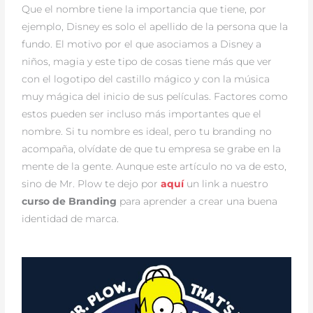
Que el nombre tiene la importancia que tiene, por
ejemplo, Disney es solo el apellido de la persona que la
fundo. El motivo por el que asociamos a Disney a
niños, magia y este tipo de cosas tiene más que ver
con el logotipo del castillo mágico y con la música
muy mágica del inicio de sus películas. Factores como
estos pueden ser incluso más importantes que el
nombre. Si tu nombre es ideal, pero tu branding no
acompaña, olvídate de que tu empresa se grabe en la
mente de la gente. Aunque este artículo no va de esto,
sino de Mr. Plow te dejo por
aquí
un link a nuestro
curso de Branding
para aprender a crear una buena
identidad de marca.